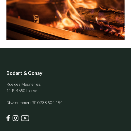
Pied
de
page
Bodart & Gonay
Rue des Meuneries,
11 B-4650 Herve
Btw-nummer: BE 0738 504 154